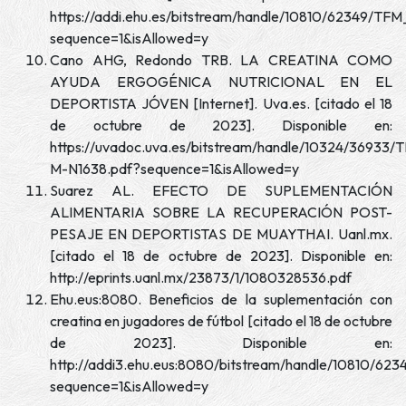
https://addi.ehu.es/bitstream/handle/10810/62349/TF
sequence=1&isAllowed=y
Cano AHG, Redondo TRB. LA CREATINA COMO
AYUDA ERGOGÉNICA NUTRICIONAL EN EL
DEPORTISTA JÓVEN [Internet]. Uva.es. [citado el 18
de octubre de 2023]. Disponible en:
https://uvadoc.uva.es/bitstream/handle/10324/36933/
M-N1638.pdf?sequence=1&isAllowed=y
Suarez AL. EFECTO DE SUPLEMENTACIÓN
ALIMENTARIA SOBRE LA RECUPERACIÓN POST-
PESAJE EN DEPORTISTAS DE MUAYTHAI. Uanl.mx.
[citado el 18 de octubre de 2023]. Disponible en:
http://eprints.uanl.mx/23873/1/1080328536.pdf
Ehu.eus:8080. Beneficios de la suplementación con
creatina en jugadores de fútbol [citado el 18 de octubre
de 2023]. Disponible en:
http://addi3.ehu.eus:8080/bitstream/handle/10810/62
sequence=1&isAllowed=y