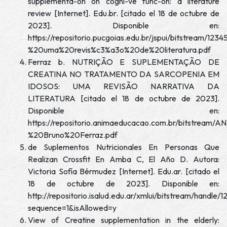
supplementa-on on cogni-ve func-on: a literature
review [Internet]. Edu.br. [citado el 18 de octubre de
2023]. Disponible en:
https://repositorio.pucgoias.edu.br/jspui/bitstr
%20uma%20revis%c3%a3o%20de%20literatura.pdf
Ferraz b. NUTRIÇÃO E SUPLEMENTAÇÃO DE
CREATINA NO TRATAMENTO DA SARCOPENIA EM
IDOSOS: UMA REVISÃO NARRATIVA DA
LITERATURA [citado el 18 de octubre de 2023].
Disponible en:
https://repositorio.animaeducacao.com.br/bitstream
%20Bruno%20Ferraz.pdf
de Suplementos Nutricionales En Personas Que
Realizan Crossfit En Amba C, El Año D. Autora:
Victoria Sofía Bérmudez [Internet]. Edu.ar. [citado el
18 de octubre de 2023]. Disponible en:
http://repositorio.isalud.edu.ar/xmlui/bitstream/hand
sequence=1&isAllowed=y
View of Creatine supplementation in the elderly: