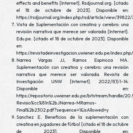
effects and benefits [Internet]. Rsdjournal.org. [citado
el 18 de octubre de 2023]. Disponible en:
https://rsdjournal.org/index.php/rsd/article/view/39822
Vista de Suplementación con creatina y cerebro: una
revisión narrativa que merece ser valorada [Internet].
Edu.pe. [citado el 18 de octubre de 2023]. Disponible
en:
https://revistadeinvestigacion.uwiener.edu.pe/index.php
Narrea Vargas JJ, Ramos Espinoza MA.
Suplementación con creatina y cerebro: una revisión
narrativa que merece ser valorada. Revista de
Investigación UNW [Internet]. 2022;11(1):1–14.
Disponible en:
https://repositorio.uwiener.edu.pe/bitstream/handle/
Revisio%cc%81n%2bJNarrea-MRamos-
Final%2b2302.pdf?sequence=1&isAllowed=y
Sanchez E. Beneficios de la suplementación con
creatina en jugadores de fútbol [citado el 18 de octubre
de 2023]. Disponible en: