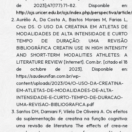
de 2023];47(177):71–82. Disponible en:
http://ojs.uricer.edu.br/ojs/index.php/perspectiva/articl
Aurélio A, Da Costa A, Bastos Moraes M, Farias L,
Cruz DS. O USO DA CREATINA EM ATLETAS DE
MODALIDADES DE ALTA INTENSIDADE E CURTO
TEMPO DE DURAÇÃO: UMA REVISÃO
BIBLIOGRÁFICA CREATIN USE IN HIGH INTENSITY
AND SHORT-TERM MODALITIES ATHLETES: A
LITERATURE REVIEW [Internet]. Com.br. [citado el 18
de octubre de 2023]. Disponible en:
https://saudeunifan.com.br/wp-
content/uploads/2023/04/O-USO-DA-CREATINA-
EM-ATLETAS-DE-MODALIDADES-DE-ALTA-
INTENSIDADE-E-CURTO-TEMPO-DE-DURACAO-
UMA-REVISAO-BIBLIOGRAFICA.pdf
Santos DH, Damiani F, Vilela De Oliveira A. Os efeitos
da suplementação de creatina na função cognitiva:
uma revisão de literatura The effects of crea-ne