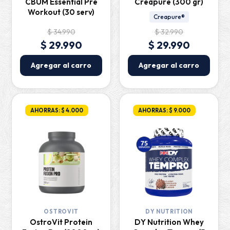
CBUM Essential Pre
Creapure (300 gr)
Workout (30 serv)
Creapure®
$ 34.990
$ 32.990
$ 29.990
$ 29.990
Agregar al carro
Agregar al carro
AHORRAS: $ 4.000
AHORRAS: $ 9.000
OSTROVIT
DY NUTRITION
OstroVit Protein
DY Nutrition Whey