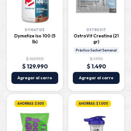
DYMATIZE
OSTROVIT
Dymatize Iso 100 (5
OstroVit Creatina (21
lb)
gr)
Práctico Sachet Semanal
$ 149.990
$ 1.990
$ 129.990
$ 1.490
Agregar al carro
Agregar al carro
AHORRAS: $ 500
AHORRAS: $ 1.000