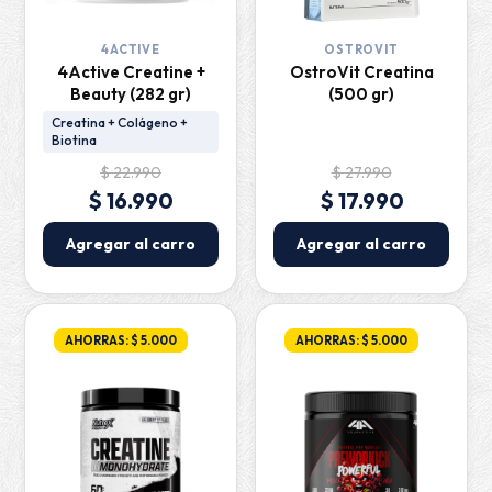
4ACTIVE
OSTROVIT
4Active Creatine +
OstroVit Creatina
Beauty (282 gr)
(500 gr)
Creatina + Colágeno +
Biotina
$ 22.990
$ 27.990
$ 16.990
$ 17.990
Agregar al carro
Agregar al carro
AHORRAS: $ 5.000
AHORRAS: $ 5.000