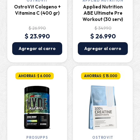
OSTROVIT
APPLIED NUTRITION
OstroVit Colageno +
Applied Nutrition
Vitamina C (400 gr)
ABE Ultimate Pre
Workout (30 serv)
$ 26.990
$ 34.990
$ 23.990
$ 26.990
Agregar al carro
Agregar al carro
AHORRAS: $ 6.000
AHORRAS: $ 15.000
PROSUPPS
OSTROVIT