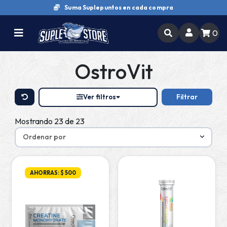
Suma Suplepuntos en cada compra
0
OstroVit
Ver filtros
Filtrar
Mostrando 23 de 23
AHORRAS: $ 500