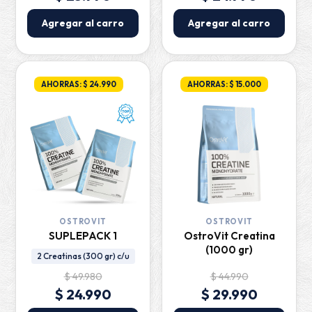
Agregar al carro
Agregar al carro
AHORRAS: $ 24.990
AHORRAS: $ 15.000
OSTROVIT
OSTROVIT
SUPLEPACK 1
OstroVit Creatina
(1000 gr)
2 Creatinas (300 gr) c/u
$ 49.980
$ 44.990
$ 24.990
$ 29.990