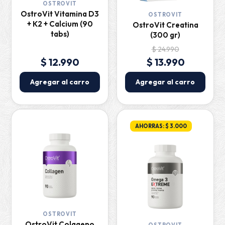
OSTROVIT
OstroVit Vitamina D3
OSTROVIT
+ K2 + Calcium (90
OstroVit Creatina
tabs)
(300 gr)
$ 24.990
$ 12.990
$ 13.990
Agregar al carro
Agregar al carro
AHORRAS: $ 3.000
OSTROVIT
OstroVit Colageno
OSTROVIT