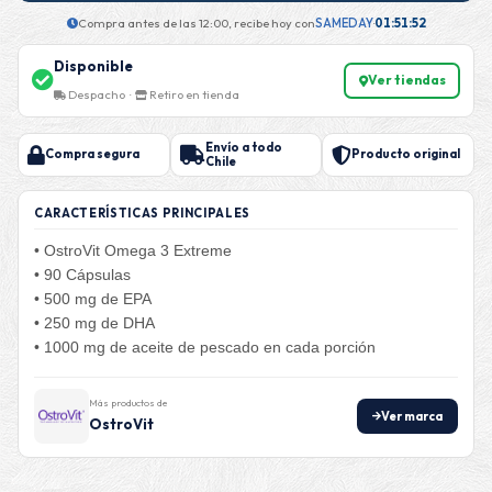
Compra antes de las 12:00, recibe hoy con
SAMEDAY
·
01:51:51
Disponible
Ver tiendas
Despacho ·
Retiro en tienda
Envío a todo
Compra segura
Producto original
Chile
CARACTERÍSTICAS PRINCIPALES
• OstroVit Omega 3 Extreme
• 90 Cápsulas
• 500 mg de EPA
• 250 mg de DHA
• 1000 mg de aceite de pescado en cada porción
Más productos de
Ver marca
OstroVit