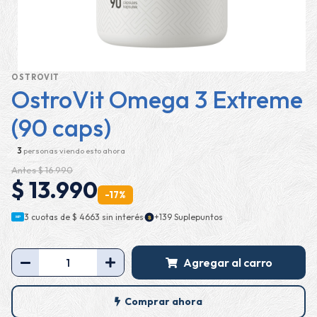
OSTROVIT
OstroVit Omega 3 Extreme
(90 caps)
3
personas viendo esto ahora
Antes $ 16.990
$ 13.990
-17%
·
3 cuotas de
$ 4663
sin interés
+139 Suplepuntos
$
MP
Agregar al carro
Comprar ahora