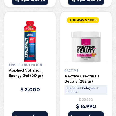
AHORRAS: $ 6.000
APPLIED NUTRITION
Applied Nutrition
4ACTIVE
Energy Gel (60 gr)
4Active Creatine +
Beauty (282 gr)
Creatina + Colágeno +
$ 2.000
Biotina
$ 22.990
$ 16.990