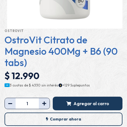
OSTROVIT
OstroVit Citrato de
Magnesio 400Mg + B6 (90
tabs)
$ 12.990
·
3 cuotas de
$ 4330
sin interés
+129 Suplepuntos
$
MP
Agregar al carro
Comprar ahora