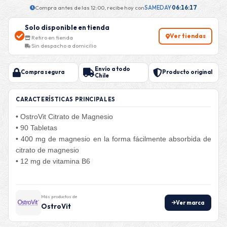
Compra antes de las 12:00, recibe hoy con
SAMEDAY
·
06:16:16
Solo disponible en tienda
Ver tiendas
Retiro en tienda
Sin despacho a domicilio
Envío a todo
Compra segura
Producto original
Chile
CARACTERÍSTICAS PRINCIPALES
• OstroVit Citrato de Magnesio
• 90 Tabletas
• 400 mg de magnesio en la forma fácilmente absorbida de
citrato de magnesio
• 12 mg de vitamina B6
Más productos de
Ver marca
OstroVit