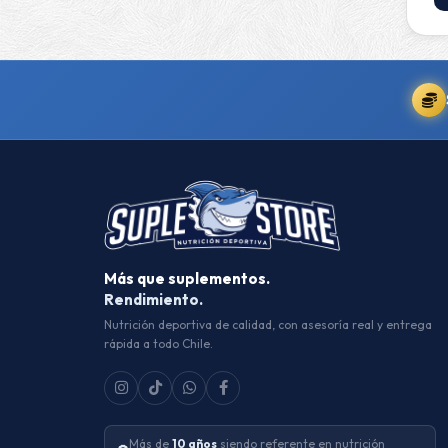
Más que suplementos.
Rendimiento.
Nutrición deportiva de calidad, con asesoría real y entrega
rápida a todo Chile.
Más de
10 años
siendo referente en nutrición