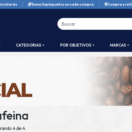
in interés
Suma Suplepuntos en cada compra
Compra y reti
CATEGORIAS
POR OBJETIVOS
MARCAS
feina
rando 4 de 4