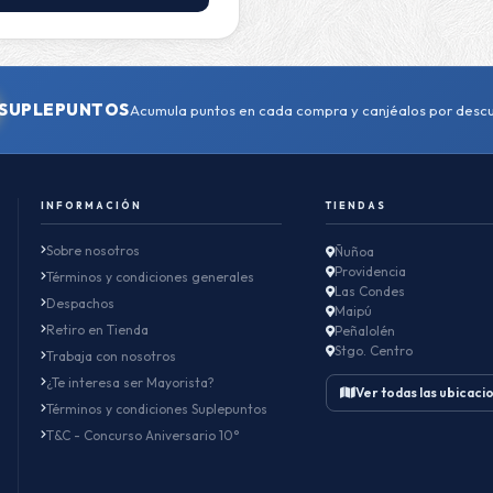
SUPLEPUNTOS
Acumula puntos en cada compra y canjéalos por desc
INFORMACIÓN
TIENDAS
Sobre nosotros
Ñuñoa
Providencia
Términos y condiciones generales
Las Condes
Despachos
Maipú
Retiro en Tienda
Peñalolén
Stgo. Centro
Trabaja con nosotros
¿Te interesa ser Mayorista?
Ver todas las ubicaci
Términos y condiciones Suplepuntos
T&C - Concurso Aniversario 10°