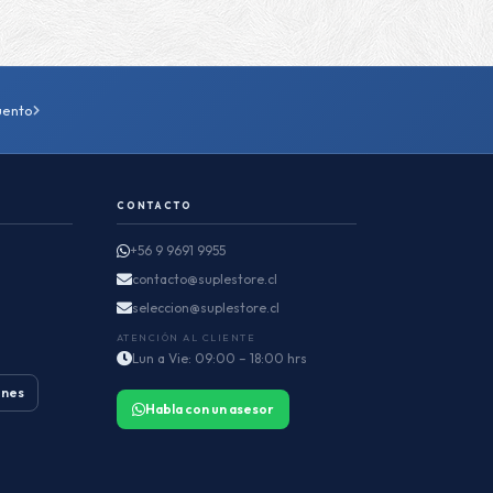
uento
CONTACTO
+56 9 9691 9955
contacto@suplestore.cl
seleccion@suplestore.cl
ATENCIÓN AL CLIENTE
Lun a Vie: 09:00 – 18:00 hrs
ones
Habla con un asesor