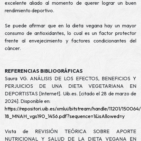
excelente aliado al momento de querer lograr un buen
rendimiento deportivo.
Se puede afirmar que en la dieta vegana hay un mayor
consumo de antioxidantes, lo cual es un factor protector
frente al envejecimiento y factores condicionantes del
cáncer.
REFERENCIAS BIBLIOGRÁFICAS
Saura VG. ANÁLISIS DE LOS EFECTOS, BENEFICIOS Y
PERJUICIOS DE UNA DIETA VEGETARIANA EN
DEPORTISTAS [Internet]. Uib.es. [citado el 28 de marzo de
2024]. Disponible en:
https://repositori.uib.es/xmlui/bitstream/handle/11201/15006
18_MNAH_vgs190_1456.pdf?sequence=1&isAllowed=y
Vista de REVISIÓN TEÓRICA SOBRE APORTE
NUTRICIONAL Y SALUD DE LA DIETA VEGANA EN