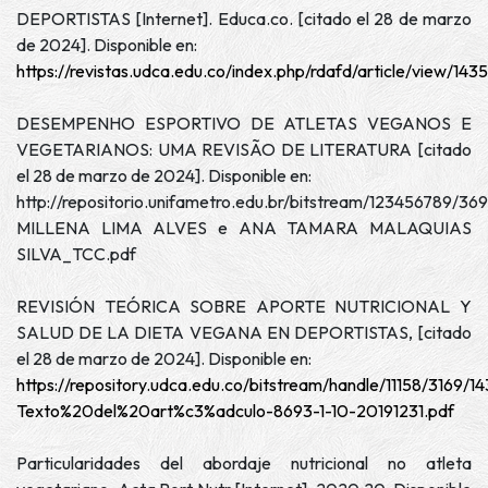
DEPORTISTAS [Internet]. Educa.co. [citado el 28 de marzo
de 2024]. Disponible en:
https://revistas.udca.edu.co/index.php/rdafd/article/view/143
DESEMPENHO ESPORTIVO DE ATLETAS VEGANOS E
VEGETARIANOS: UMA REVISÃO DE LITERATURA [citado
el 28 de marzo de 2024]. Disponible en:
http://repositorio.unifametro.edu.br/bitstream/123456789/3
MILLENA LIMA ALVES e ANA TAMARA MALAQUIAS
SILVA_TCC.pdf
REVISIÓN TEÓRICA SOBRE APORTE NUTRICIONAL Y
SALUD DE LA DIETA VEGANA EN DEPORTISTAS, [citado
el 28 de marzo de 2024]. Disponible en:
https://repository.udca.edu.co/bitstream/handle/11158/3169/1
Texto%20del%20art%c3%adculo-8693-1-10-20191231.pdf
Particularidades del abordaje nutricional no atleta