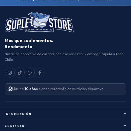
Más que suplementos.
Rendimiento.
Nutrición deportiva de calidad, con asesoría real y entrega rápida a todo
Chile.
Más de
10 años
siendo referente en nutrición deportiva
+
INFORMACIÓN
Sobre nosotros
Ñuñoa
+
CONTACTO
Providencia
Términos y condiciones generales