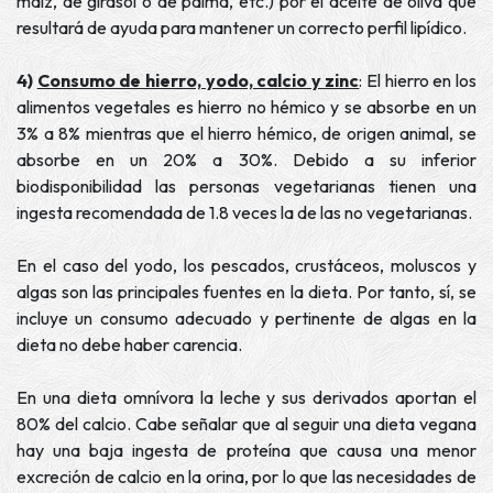
maíz, de girasol o de palma, etc.) por el aceite de oliva que
resultará de ayuda para mantener un correcto perfil lipídico.
4)
Consumo de hierro, yodo, calcio y zinc
: El hierro en los
alimentos vegetales es hierro no hémico y se absorbe en un
3% a 8% mientras que el hierro hémico, de origen animal, se
absorbe en un 20% a 30%. Debido a su inferior
biodisponibilidad las personas vegetarianas tienen una
ingesta recomendada de 1.8 veces la de las no vegetarianas.
En el caso del yodo, los pescados, crustáceos, moluscos y
algas son las principales fuentes en la dieta. Por tanto, sí, se
incluye un consumo adecuado y pertinente de algas en la
dieta no debe haber carencia.
En una dieta omnívora la leche y sus derivados aportan el
80% del calcio. Cabe señalar que al seguir una dieta vegana
hay una baja ingesta de proteína que causa una menor
excreción de calcio en la orina, por lo que las necesidades de