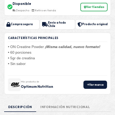
Disponible
Ver tiendas
Despacho ·
Retiro en tienda
Envío a todo
Compra segura
Producto original
Chile
CARACTERÍSTICAS PRINCIPALES
• ON Creatine Powder
¡Misma calidad, nuevo formato!
• 60 porciones
• 5gr de creatina
• Sin sabor
Más productos de
Ver marca
Optimum Nutrition
DESCRIPCIÓN
INFORMACIÓN NUTRICIONAL