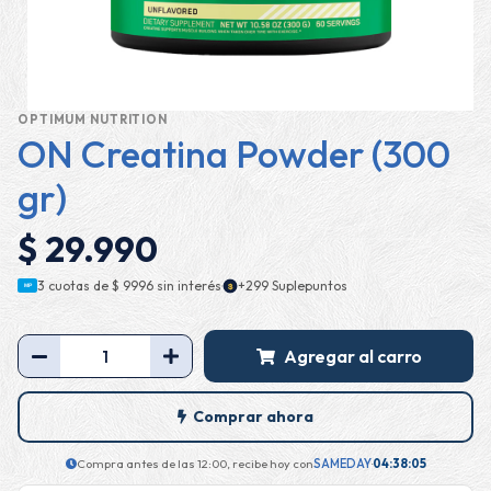
OPTIMUM NUTRITION
ON Creatina Powder (300
gr)
$ 29.990
·
3 cuotas de
$ 9996
sin interés
+299 Suplepuntos
$
MP
Agregar al carro
Comprar ahora
Compra antes de las 12:00, recibe hoy con
SAMEDAY
·
04:38:04