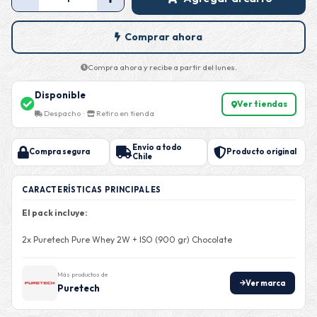
Comprar ahora
Compra ahora y recibe a partir del lunes.
Disponible
Ver tiendas
Despacho ·
Retiro en tienda
Envío a todo
Compra segura
Producto original
Chile
CARACTERÍSTICAS PRINCIPALES
El pack incluye:
2x Puretech Pure Whey 2W + ISO (900 gr) Chocolate
Más productos de
Ver marca
Puretech