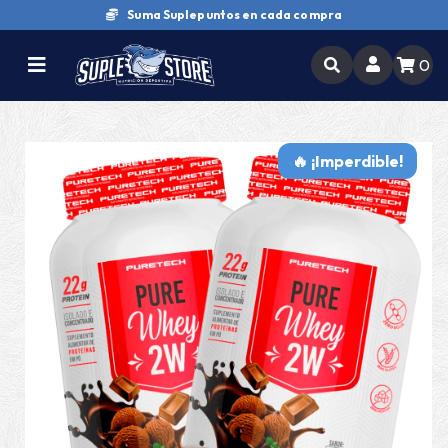
Suma Suplepuntos en cada compra
0
🔥 ¡Imperdible!