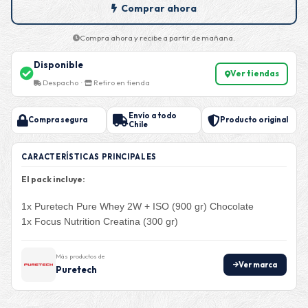
Comprar ahora
Compra ahora y recibe a partir de mañana.
Disponible
Ver tiendas
Despacho ·
Retiro en tienda
Envío a todo
Compra segura
Producto original
Chile
CARACTERÍSTICAS PRINCIPALES
El pack incluye:
1x Puretech Pure Whey 2W + ISO (900 gr) Chocolate
1x Focus Nutrition Creatina (300 gr)
Más productos de
Ver marca
Puretech