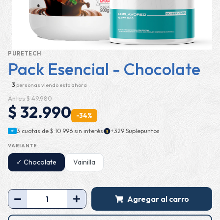
PURETECH
Pack Esencial - Chocolate
3
personas viendo esto ahora
Antes $ 49.980
$ 32.990
-34%
·
3 cuotas de
$ 10.996
sin interés
+329 Suplepuntos
$
MP
VARIANTE
✓ Chocolate
Vainilla
Agregar al carro