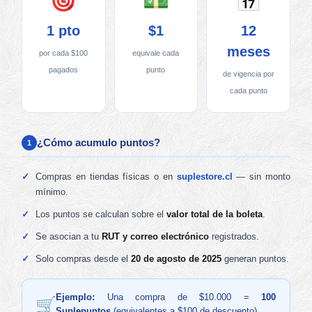
1 pto
$1
12
meses
por cada $100
equivale cada
pagados
punto
de vigencia por
cada punto
¿Cómo acumulo puntos?
1
Compras en tiendas físicas o en
suplestore.cl
— sin monto
mínimo.
Los puntos se calculan sobre el
valor total de la boleta
.
Se asocian a tu
RUT y correo electrónico
registrados.
Solo compras desde el
20 de agosto de 2025
generan puntos.
Ejemplo:
Una compra de $10.000 =
100
Suplepuntos
(equivalentes a $100 de descuento).