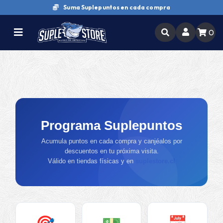
Suma Suplepuntos en cada compra
0
Programa Suplepuntos
Acumula puntos en cada compra y canjéalos por
descuentos en tu próxima visita.
Válido en tiendas físicas y en
suplestore.cl