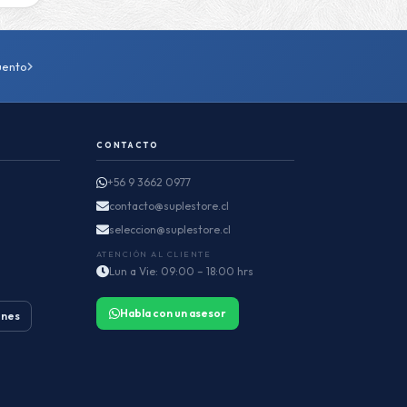
uento
CONTACTO
+56 9 3662 0977
contacto@suplestore.cl
seleccion@suplestore.cl
ATENCIÓN AL CLIENTE
Lun a Vie: 09:00 – 18:00 hrs
Habla con un asesor
ones