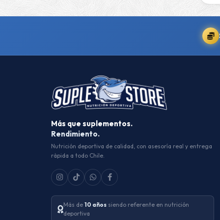
Más que suplementos.
Rendimiento.
Nutrición deportiva de calidad, con asesoría real y entrega
rápida a todo Chile.
Más de
10 años
siendo referente en nutrición
deportiva