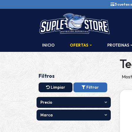
3 cuotas s
INICIO
OFERTAS
PROTEINAS
Te
Filtros
Most
Limpiar
Filtrar
Precio
Marca