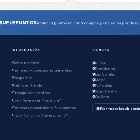
SUPLEPUNTOS
Acumula puntos en cada compra y canjéalos por desc
INFORMACIÓN
TIENDAS
Sobre nosotros
Ñuñoa
Providencia
Términos y condiciones generales
Las Condes
Despachos
Maipú
Retiro en Tienda
Peñalolén
Stgo. Centro
Trabaja con nosotros
Quillota
¿Te interesa ser Mayorista?
Términos y condiciones Suplepuntos
Ver todas las ubicaci
T&C - Concurso Aniversario 10°