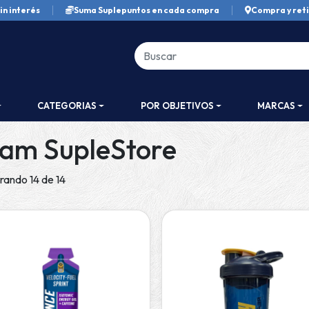
in interés
Suma Suplepuntos en cada compra
Compra y reti
CATEGORIAS
POR OBJETIVOS
MARCAS
am SupleStore
rando 14 de 14