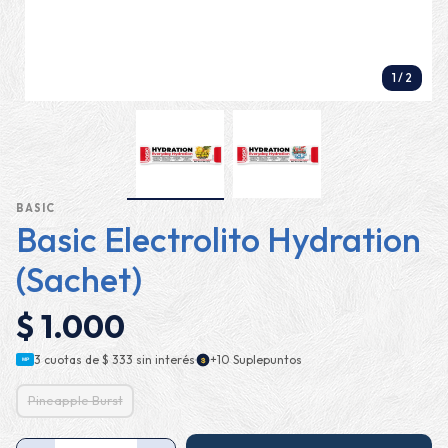
1
/
2
BASIC
Basic Electrolito Hydration
(Sachet)
$ 1.000
·
3 cuotas de
$ 333
sin interés
+10 Suplepuntos
$
MP
Pineapple Burst