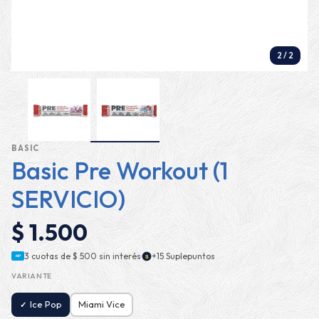
2
/
2
BASIC
Basic Pre Workout (1
SERVICIO)
$ 1.500
·
3 cuotas de
$ 500
sin interés
+15 Suplepuntos
$
MP
VARIANTE
Ice Pop
Miami Vice