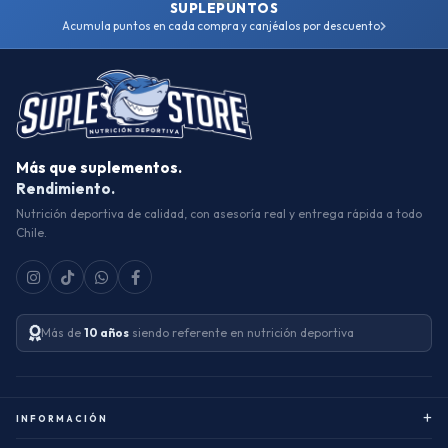
SUPLEPUNTOS
Acumula puntos en cada compra y canjéalos por descuento
Más que suplementos.
Rendimiento.
Nutrición deportiva de calidad, con asesoría real y entrega rápida a todo
Chile.
Más de
10 años
siendo referente en nutrición deportiva
+
INFORMACIÓN
Sobre nosotros
Ñuñoa