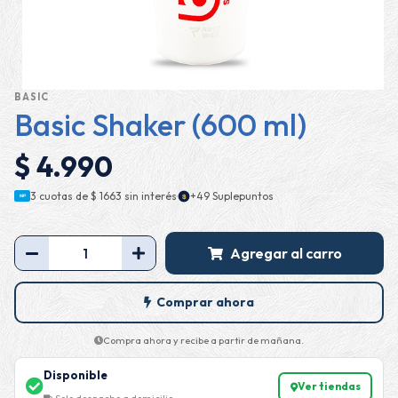
BASIC
Basic Shaker (600 ml)
$ 4.990
·
3 cuotas de
$ 1663
sin interés
+49 Suplepuntos
$
MP
Agregar al carro
Comprar ahora
Compra ahora y recibe a partir de mañana.
Disponible
Ver tiendas
Solo despacho a domicilio