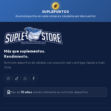
SUPLEPUNTOS
Acumula puntos en cada compra y canjéalos por descuento
Más que suplementos.
Rendimiento.
Nutrición deportiva de calidad, con asesoría real y entrega rápida a todo
Chile.
Más de
10 años
siendo referente en nutrición deportiva