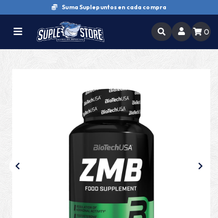
Suma Suplepuntos en cada compra
0