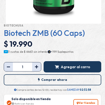
BIOTECHUSA
Biotech ZMB (60 Caps)
$ 19.990
·
3 cuotas de
$ 6663
sin interés
+199 Suplepuntos
$
MP
Agregar al carro
Comprar ahora
Compra antes de las 12:00, recibe hoy con
SAMEDAY
·
02:31:57
Solo disponible en tienda
Ver tiendas
Retiro en tienda