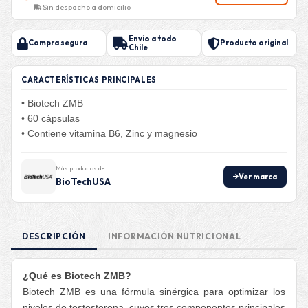
Sin despacho a domicilio
Envío a todo
Compra segura
Producto original
Chile
CARACTERÍSTICAS PRINCIPALES
• Biotech ZMB
• 60 cápsulas
• Contiene vitamina B6, Zinc y magnesio
Más productos de
Ver marca
BioTechUSA
DESCRIPCIÓN
INFORMACIÓN NUTRICIONAL
¿Qué es Biotech ZMB?
Biotech ZMB es una fórmula sinérgica para optimizar los
niveles de testosterona, cuyos tres componentes principales