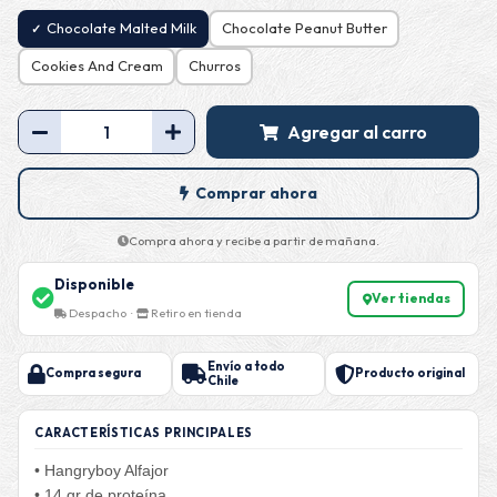
Chocolate Malted Milk
Chocolate Peanut Butter
Cookies And Cream
Churros
Agregar al carro
Comprar ahora
Compra ahora y recibe a partir de mañana.
Disponible
Ver tiendas
Despacho ·
Retiro en tienda
Envío a todo
Compra segura
Producto original
Chile
CARACTERÍSTICAS PRINCIPALES
• Hangryboy Alfajor
• 14 gr de proteína