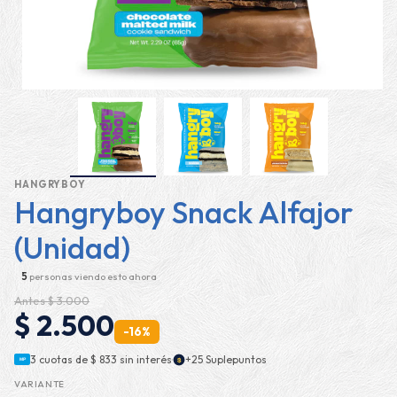
HANGRYBOY
Hangryboy Snack Alfajor
(Unidad)
5
personas viendo esto ahora
Antes $ 3.000
$ 2.500
-16%
·
3 cuotas de
$ 833
sin interés
+25 Suplepuntos
$
MP
VARIANTE