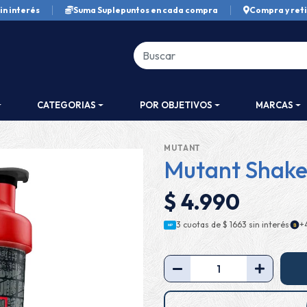
in interés
Suma Suplepuntos en cada compra
Compra y reti
CATEGORIAS
POR OBJETIVOS
MARCAS
MUTANT
Mutant Shake
$ 4.990
·
3 cuotas de
$ 1663
sin interés
+
$
MP