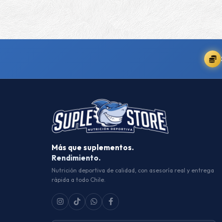
Más que suplementos.
Rendimiento.
Nutrición deportiva de calidad, con asesoría real y entrega
rápida a todo Chile.