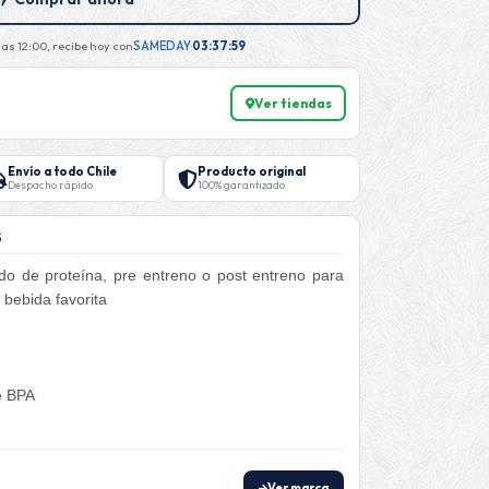
as 12:00, recibe hoy con
SAMEDAY
·
03:37:58
Ver tiendas
Envío a todo Chile
Producto original
Despacho rápido
100% garantizado
S
ido de proteína, pre entreno o post entreno para
bebida favorita
de BPA
Ver marca