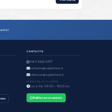
uento
CONTACTO
+56 9 3662 0977
contacto@suplestore.cl
seleccion@suplestore.cl
ATENCIÓN AL CLIENTE
Lun a Vie: 09:00 – 18:00 hrs
Habla con un asesor
ones