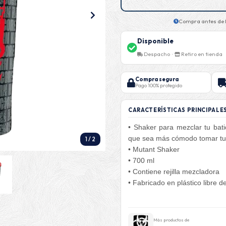
Compra antes de l
Disponible
Despacho ·
Retiro en tienda
Compra segura
Pago 100% protegido
CARACTERÍSTICAS PRINCIPALE
• Shaker para mezclar tu bat
que sea más cómodo tomar tu 
1
/
2
• Mutant Shaker
• 700 ml
• Contiene rejilla mezcladora
• Fabricado en plástico libre 
Más productos de