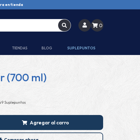
ra en tienda
0
TIENDAS
BLOG
SUPLEPUNTOS
r (700 ml)
49 Suplepuntos
Agregar al carro
Comprar ahora