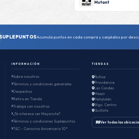
Mutant
SUPLEPUNTOS
Acumula puntos en cada compra y canjéalos por desc
INFORMACIÓN
TIENDAS
Sobre nosotros
Ñuñoa
Providencia
Términos y condiciones generales
Las Condes
Despachos
Maipú
Retiro en Tienda
Peñalolén
Stgo. Centro
Trabaja con nosotros
Quillota
¿Te interesa ser Mayorista?
Términos y condiciones Suplepuntos
Ver todas las ubicaci
T&C - Concurso Aniversario 10°