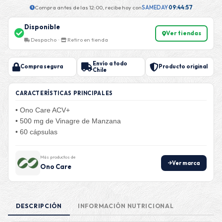
Compra antes de las 12:00, recibe hoy con
SAMEDAY
·
09:44:57
Disponible
Ver tiendas
Despacho ·
Retiro en tienda
Envío a todo
Compra segura
Producto original
Chile
CARACTERÍSTICAS PRINCIPALES
• Ono Care ACV+
• 500 mg de Vinagre de Manzana
• 60 cápsulas
Más productos de
Ver marca
Ono Care
DESCRIPCIÓN
INFORMACIÓN NUTRICIONAL