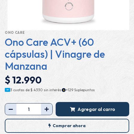
ONO CARE
Ono Care ACV+ (60
cápsulas) | Vinagre de
Manzana
$ 12.990
·
3 cuotas de
$ 4330
sin interés
+129 Suplepuntos
$
MP
Agregar al carro
Comprar ahora