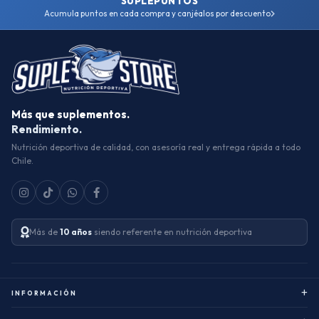
SUPLEPUNTOS
Acumula puntos en cada compra y canjéalos por descuento
Más que suplementos.
Rendimiento.
Nutrición deportiva de calidad, con asesoría real y entrega rápida a todo
Chile.
Más de
10 años
siendo referente en nutrición deportiva
+
INFORMACIÓN
Sobre nosotros
Ñuñoa