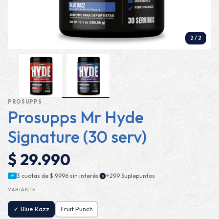
2
/
2
PROSUPPS
Prosupps Mr Hyde
Signature (30 serv)
$ 29.990
·
3 cuotas de
$ 9996
sin interés
+299 Suplepuntos
$
MP
VARIANTE
Blue Razz
Fruit Punch