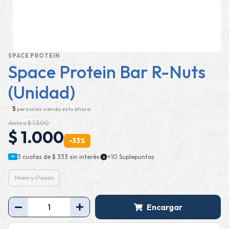
SPACE PROTEIN
Space Protein Bar R-Nuts
(Unidad)
5
personas viendo esto ahora
Antes $ 1.500
$ 1.000
-33%
·
3 cuotas de
$ 333
sin interés
+10 Suplepuntos
$
MP
Maní y Pasas
Encargar