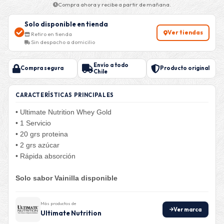
Compra ahora y recibe a partir de mañana.
Solo disponible en tienda
Ver tiendas
Retiro en tienda
Sin despacho a domicilio
Envío a todo
Compra segura
Producto original
Chile
CARACTERÍSTICAS PRINCIPALES
• Ultimate Nutrition Whey Gold
• 1 Servicio
• 20 grs proteina
• 2 grs azúcar
• Rápida absorción
Solo sabor Vainilla disponible
Más productos de
Ver marca
Ultimate Nutrition