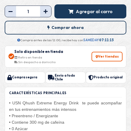
Agregar al carro
Comprar ahora
Compra antes de las 12:00, recibe hoy con
SAMEDAY
·
07:11:13
Solo disponible en tienda
Ver tiendas
Retiro en tienda
Sin despacho a domicilio
Envío a todo
Compra segura
Producto original
Chile
CARACTERÍSTICAS PRINCIPALES
• USN Qhush Extreme Energy Drink te puede acompañar
en tus entrenamientos más intensos
• Preentreno / Energizante
• Contiene 300 mg de cafeína
• 0 Azúcar