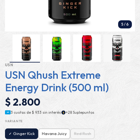
5
/
6
USN
USN Qhush Extreme
Energy Drink (500 ml)
$ 2.800
·
3 cuotas de
$ 933
sin interés
+28 Suplepuntos
$
MP
VARIANTE
Ginger Kick
Havana Juicy
Red Rush