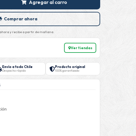
Agregar al carro
Comprar ahora
hora y recibe a partir de mañana.
Ver tiendas
Envío a todo Chile
Producto original
Despacho rápido
100% garantizado
S
ción