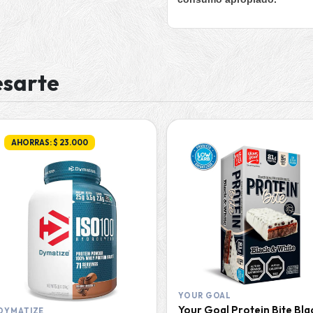
esarte
AHORRAS: $ 23.000
YOUR GOAL
Your Goal Protein Bite Bla
DYMATIZE