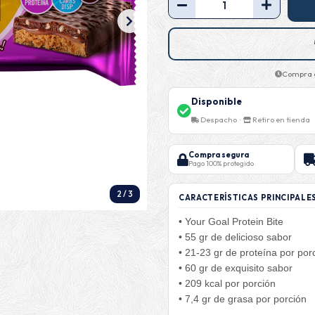
Compra a
Disponible
Despacho ·
Retiro en tienda
Compra segura
Pago 100% protegido
2
/
3
CARACTERÍSTICAS PRINCIPALE
• Your Goal Protein Bite
• 55 gr de delicioso sabor
• 21-23 gr de proteína por por
• 60 gr de exquisito sabor
• 209 kcal por porción
• 7,4 gr de grasa por porción