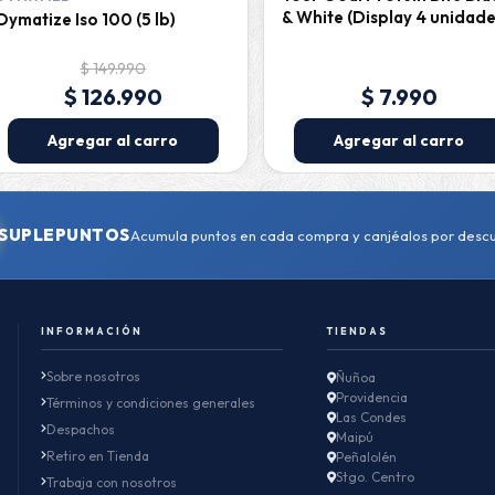
& White (Display 4 unidade
Dymatize Iso 100 (5 lb)
$ 149.990
$ 126.990
$ 7.990
Agregar al carro
Agregar al carro
SUPLEPUNTOS
Acumula puntos en cada compra y canjéalos por desc
INFORMACIÓN
TIENDAS
Sobre nosotros
Ñuñoa
Providencia
Términos y condiciones generales
Las Condes
Despachos
Maipú
Retiro en Tienda
Peñalolén
Stgo. Centro
Trabaja con nosotros