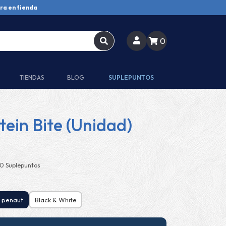
ra en tienda
0
TIENDAS
BLOG
SUPLEPUNTOS
tein Bite (Unidad)
0 Suplepuntos
 penaut
Black & White