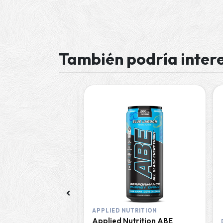
También podría inter
TEIN
APPLIED NUTRITION
tein Barra XXL
Applied Nutrition ABE