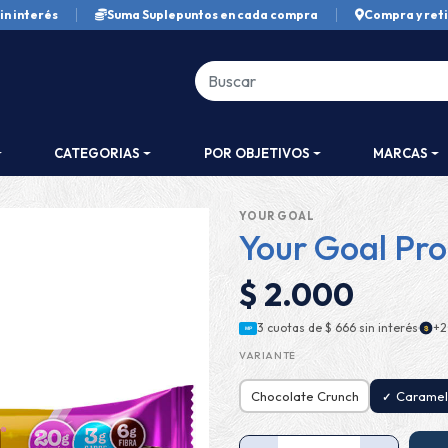
in interés
Suma Suplepuntos en cada compra
Compra y reti
CATEGORIAS
POR OBJETIVOS
MARCAS
YOUR GOAL
Your Goal Pro
$ 2.000
·
3 cuotas de
$ 666
sin interés
+2
$
MP
VARIANTE
Chocolate Crunch
Caramel