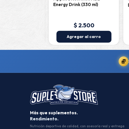
Energy Drink (330 ml)
$ 2.000
$ 2.500
egar al carro
Agregar al carro
Más que suplementos.
Rendimiento.
Nutrición deportiva de calidad, con asesoría real y entrega