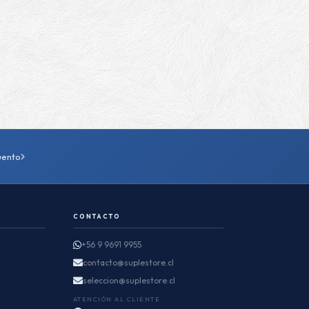
uento
CONTACTO
+56 9 9691 9955
contacto@suplestore.cl
seleccion@suplestore.cl
ATENCIÓN AL CLIENTE