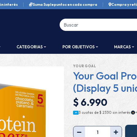
in interés
Suma Suplepuntos en cada compra
Compra y reti
CATEGORIAS
POR OBJETIVOS
MARCAS
YOUR GOAL
Your Goal Pr
(Display 5 un
$ 6.990
·
3 cuotas de
$ 2330
sin interés
$
MP