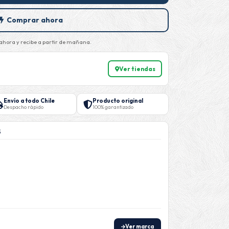
Comprar ahora
hora y recibe a partir de mañana.
Ver tiendas
Envío a todo Chile
Producto original
Despacho rápido
100% garantizado
S
n
Ver marca