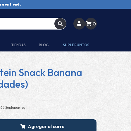
ra en tienda
0
TIENDAS
BLOG
SUPLEPUNTOS
otein Snack Banana
idades)
+69 Suplepuntos
Agregar al carro