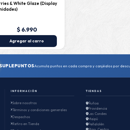
ries & White Glaze (Display
nidades)
$ 6.990
Agregar al carro
SUPLEPUNTOS
Acumula puntos en cada compra y canjéalos por desc
INFORMACIÓN
TIENDAS
Sobre nosotros
Ñuñoa
Providencia
Términos y condiciones generales
Las Condes
Despachos
Maipú
Retiro en Tienda
Peñalolén
Stgo. Centro