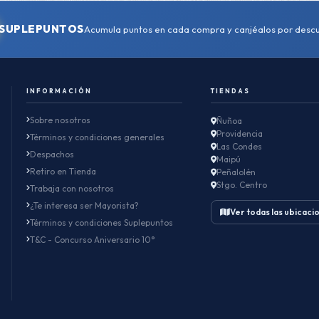
SUPLEPUNTOS
Acumula puntos en cada compra y canjéalos por desc
INFORMACIÓN
TIENDAS
Sobre nosotros
Ñuñoa
Providencia
Términos y condiciones generales
Las Condes
Despachos
Maipú
Retiro en Tienda
Peñalolén
Stgo. Centro
Trabaja con nosotros
¿Te interesa ser Mayorista?
Ver todas las ubicaci
Términos y condiciones Suplepuntos
T&C - Concurso Aniversario 10°