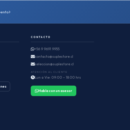
uento
CONTACTO
+56 9 9691 9955
contacto@suplestore.cl
seleccion@suplestore.cl
ATENCIÓN AL CLIENTE
Lun a Vie: 09:00 – 18:00 hrs
ones
Habla con un asesor