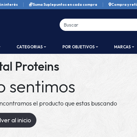
in interés
Suma Suplepuntos en cada compra
Compra y reti
CATEGORIAS
POR OBJETIVOS
MARCAS
tal Proteins
o sentimos
ncontramos el producto que estas buscando
ver al inicio