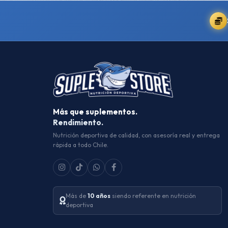
Más que suplementos.
Rendimiento.
Nutrición deportiva de calidad, con asesoría real y entrega
rápida a todo Chile.
Más de
10 años
siendo referente en nutrición
deportiva