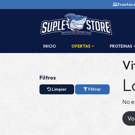
3 cuotas s
INICIO
OFERTAS
PROTEINAS
Vi
L
Filtros
Limpiar
Filtrar
No e
Vol