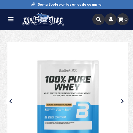
Suma Suplepuntos en cada compra
0