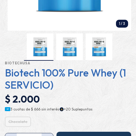
1
/
3
BIOTECHUSA
Biotech 100% Pure Whey (1
SERVICIO)
$ 2.000
·
3 cuotas de
$ 666
sin interés
+20 Suplepuntos
$
MP
Chocolate