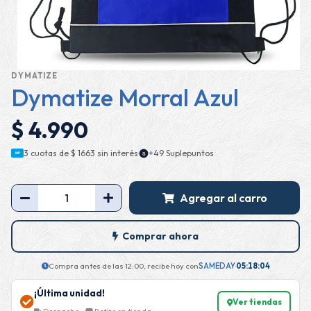
DYMATIZE
Dymatize Morral Azul
$ 4.990
·
3 cuotas de
$ 1663
sin interés
+49 Suplepuntos
$
MP
Agregar al carro
Comprar ahora
Compra antes de las 12:00, recibe hoy con
SAMEDAY
·
05:18:03
¡Última unidad!
Ver tiendas
Despacho ·
Retiro en tienda