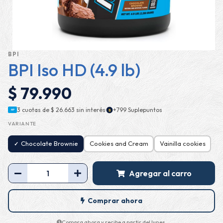
BPI
BPI Iso HD (4.9 lb)
$ 79.990
·
3 cuotas de
$ 26.663
sin interés
+799 Suplepuntos
$
MP
VARIANTE
Chocolate Brownie
Cookies and Cream
Vainilla cookies
Agregar al carro
Comprar ahora
Compra ahora y recibe a partir del lunes.