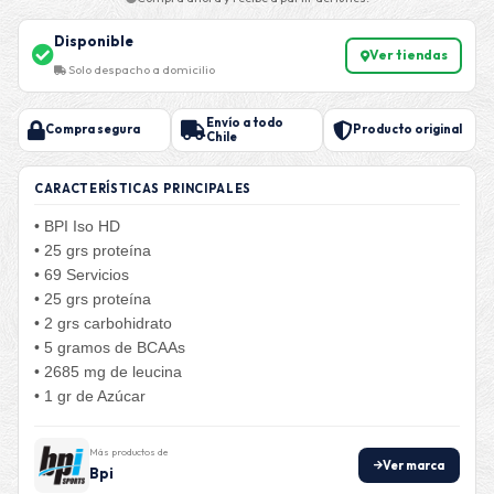
Disponible
Ver tiendas
Solo despacho a domicilio
Envío a todo
Compra segura
Producto original
Chile
CARACTERÍSTICAS PRINCIPALES
• BPI Iso HD
• 25 grs proteína
• 69 Servicios
• 25 grs proteína
• 2 grs carbohidrato
• 5 gramos de BCAAs
• 2685 mg de leucina
• 1 gr de Azúcar
Más productos de
Ver marca
Bpi