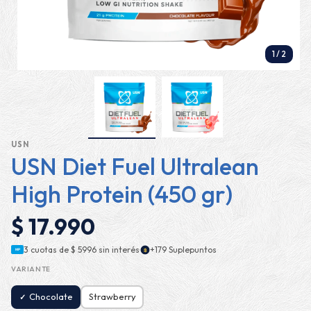
1
/
2
USN
USN Diet Fuel Ultralean
High Protein (450 gr)
$ 17.990
·
3 cuotas de
$ 5996
sin interés
+179 Suplepuntos
$
MP
VARIANTE
Chocolate
Strawberry