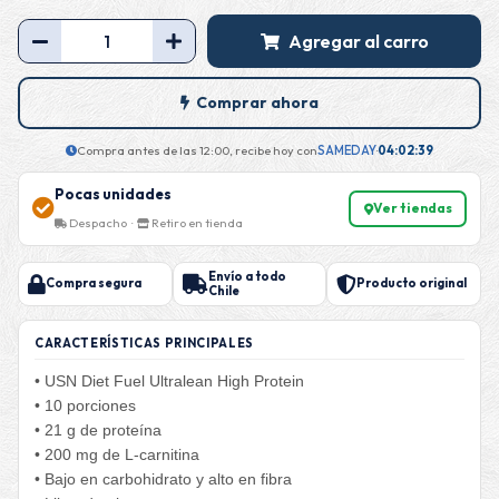
Agregar al carro
Comprar ahora
Compra antes de las 12:00, recibe hoy con
SAMEDAY
·
04:02:39
Pocas unidades
Ver tiendas
Despacho ·
Retiro en tienda
Envío a todo
Compra segura
Producto original
Chile
CARACTERÍSTICAS PRINCIPALES
• USN Diet Fuel Ultralean High Protein
• 10 porciones
• 21 g de proteína
• 200 mg de L-carnitina
• Bajo en carbohidrato y alto en fibra